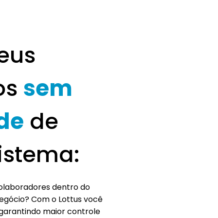
eus
os
sem
de
de
istema:
colaboradores dentro do
egócio? Com o Lottus você
 garantindo maior controle