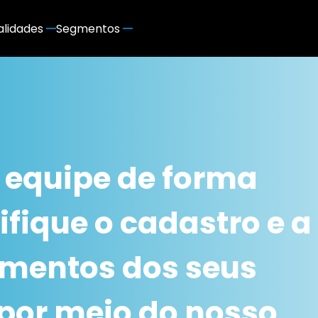
alidades
Segmentos
 equipe de forma
ifique o cadastro e a
umentos dos seus
por meio do nosso