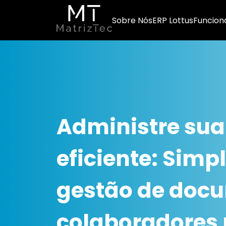
Sobre Nós
ERP Lottus
Funcion
Administre sua
eficiente: Simpl
gestão de doc
colaboradores 