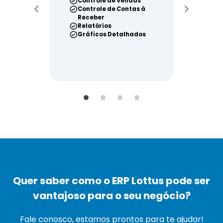
Controle de Vendas
Controle de Con
Controle de Contas à
Pagar
Receber
Relatórios
Relatórios
Cotações
Gráficos Detalhados
Gráficos Detal
Quer saber como o ERP Lottus pode ser
vantajoso para o seu negócio?
Fale conosco, estamos prontos para te ajudar!