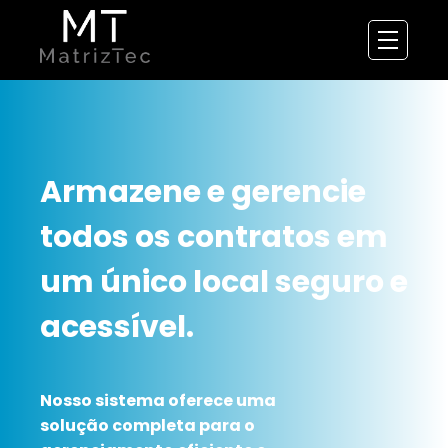
Armazene e gerencie
todos os contratos em
um único local seguro e
acessível.
Nosso sistema oferece uma
solução completa para o